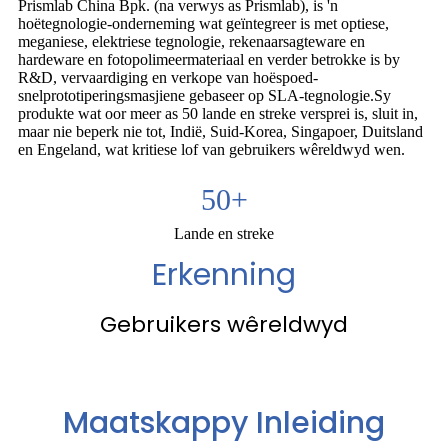
Prismlab China Bpk. (na verwys as Prismlab), is 'n
hoëtegnologie-onderneming wat geïntegreer is met optiese,
meganiese, elektriese tegnologie, rekenaarsagteware en
hardeware en fotopolimeermateriaal en verder betrokke is by
R&D, vervaardiging en verkope van hoëspoed-
snelprototiperingsmasjiene gebaseer op SLA-tegnologie.Sy
produkte wat oor meer as 50 lande en streke versprei is, sluit in,
maar nie beperk nie tot, Indië, Suid-Korea, Singapoer, Duitsland
en Engeland, wat kritiese lof van gebruikers wêreldwyd wen.
50
+
Lande en streke
Erkenning
Gebruikers wêreldwyd
Maatskappy Inleiding