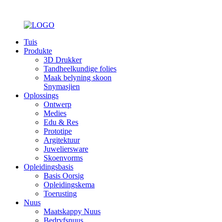
Tuis
Produkte
3D Drukker
Tandheelkundige folies
Maak belyning skoon
Snymasjien
Oplossings
Ontwerp
Medies
Edu & Res
Prototipe
Argitektuur
Juweliersware
Skoenvorms
Opleidingsbasis
Basis Oorsig
Opleidingskema
Toerusting
Nuus
Maatskappy Nuus
Bedryfsnuus