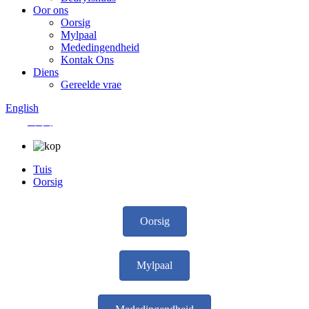
Oor ons
Oorsig
Mylpaal
Mededingendheid
Kontak Ons
Diens
Gereelde vrae
English
中文
Tuis
Oorsig
Oorsig
Mylpaal