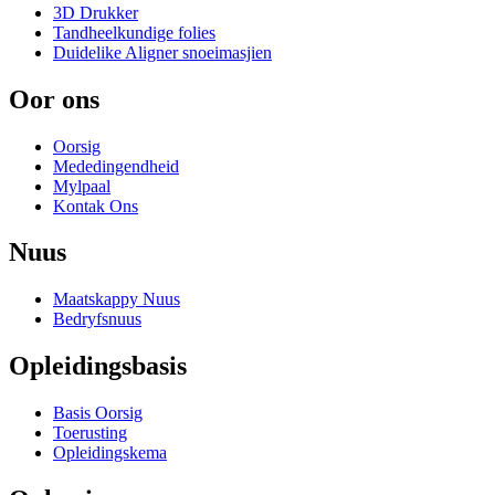
3D Drukker
Tandheelkundige folies
Duidelike Aligner snoeimasjien
Oor ons
Oorsig
Mededingendheid
Mylpaal
Kontak Ons
Nuus
Maatskappy Nuus
Bedryfsnuus
Opleidingsbasis
Basis Oorsig
Toerusting
Opleidingskema