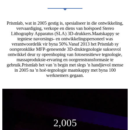
Prismlab, wat in 2005 gestig is, spesialiseer in die ontwikkeling,
vervaardiging, verkope en diens van hoëspoed Stereo
Lithography Apparatus (SLA) 3D-drukkers.Maatskappy se
tegniese navorsings- en ontwikkelingspersoneel was
verantwoordelik vir byna 50%.Vanaf 2013 het Prismlab sy
oorspronklike MFP-genesende 3D-druktegnologie suksesvol
ontwikkel deur sy opeenhoping van fotosensitiewe tegnologie,
massaproduksie-ervaring en oorgrenstransformasie te
gebruik.Prismlab het van 'n begin met slegs 'n handjievol mense
in 2005 na 'n hoë-tegnologie maatskappy met byna 100
werknemers gegaan.
2,005