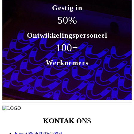
Gestig in
50
%
Ontwikkelingspersoneel
100
+
Werknemers
KONTAK ONS
Foon:
086-400-026-2800