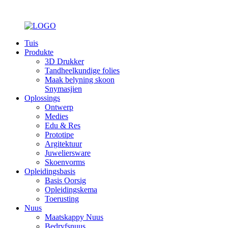
Tuis
Produkte
3D Drukker
Tandheelkundige folies
Maak belyning skoon
Snymasjien
Oplossings
Ontwerp
Medies
Edu & Res
Prototipe
Argitektuur
Juweliersware
Skoenvorms
Opleidingsbasis
Basis Oorsig
Opleidingskema
Toerusting
Nuus
Maatskappy Nuus
Bedryfsnuus