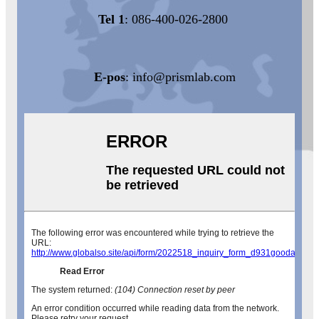
Tel 1
: 086-400-026-2800
E-pos
:
info@prismlab.com