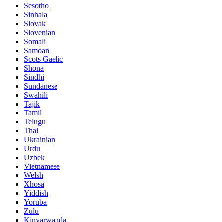
Sesotho
Sinhala
Slovak
Slovenian
Somali
Samoan
Scots Gaelic
Shona
Sindhi
Sundanese
Swahili
Tajik
Tamil
Telugu
Thai
Ukrainian
Urdu
Uzbek
Vietnamese
Welsh
Xhosa
Yiddish
Yoruba
Zulu
Kinyarwanda