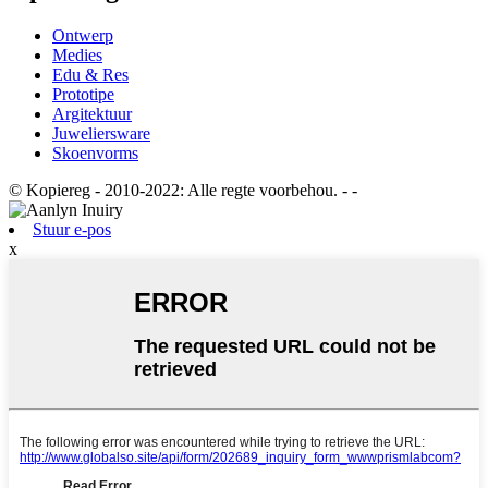
Ontwerp
Medies
Edu & Res
Prototipe
Argitektuur
Juweliersware
Skoenvorms
© Kopiereg - 2010-2022: Alle regte voorbehou.
- -
Stuur e-pos
x