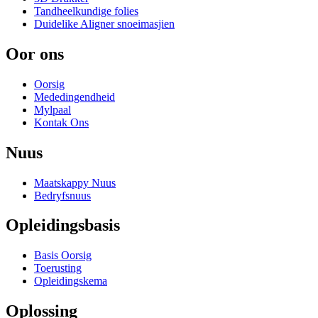
Tandheelkundige folies
Duidelike Aligner snoeimasjien
Oor ons
Oorsig
Mededingendheid
Mylpaal
Kontak Ons
Nuus
Maatskappy Nuus
Bedryfsnuus
Opleidingsbasis
Basis Oorsig
Toerusting
Opleidingskema
Oplossing