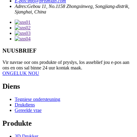
E-pos:
info@prismlab.com
Adres:
Gebou 11, No.1158 Zhongxinweg, Songjiang-distrik,
Sjanghai, China
NUUSBRIEF
Vir navrae oor ons produkte of pryslys, los asseblief jou e-pos aan
ons en ons sal binne 24 uur kontak maak.
ONGELUK NOU
Diens
Tegniese ondersteuning
Drukdiens
Gereelde vrae
Produkte
3D Drukker